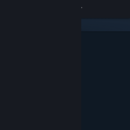
Logga in
Butik
Gemenskap
Om
Support
Byt språk
Skaffa Steams mobilapp
Se skrivbordswebbplats