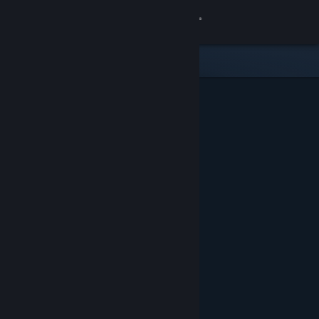
登录
商店
社区
关于
客服
更改语言
获取 Steam 手机应用
查看桌面版网站