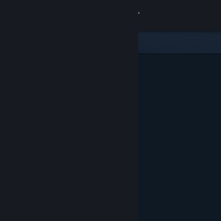
登录
商店
社区
关于
客服
更改语言
获取 Steam 手机应用
查看桌面版网站