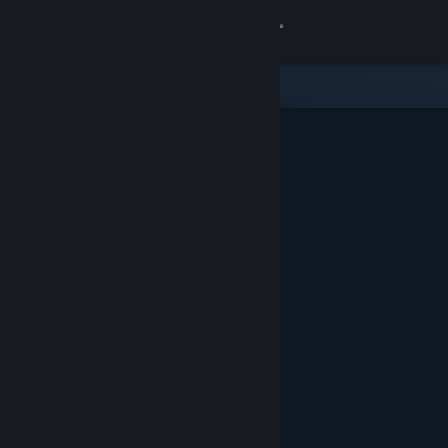
Sign in
Gedung
Komuniti
Tentang
Sokongan
Ubah bahasa
Dapatkan Steam Mobile App
Lihat laman web desktop