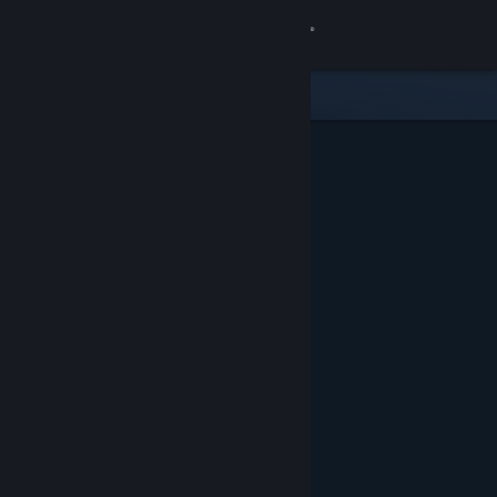
로그인
상점
커뮤니티
정보
지원
언어 변경
Steam 모바일 앱 다운로드
PC 웹사이트 보기