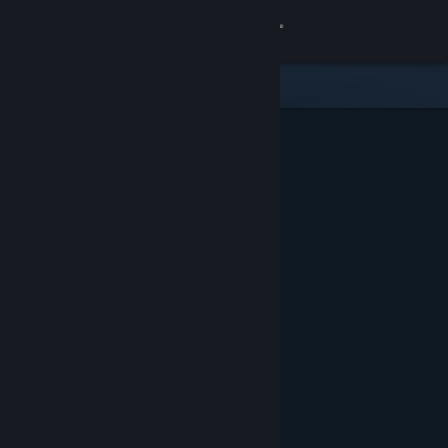
Login
Toko
Komunitas
Tentang
Bantuan
Ubah bahasa
Dapatkan Aplikasi Seluler Steam
Lihat situs web desktop