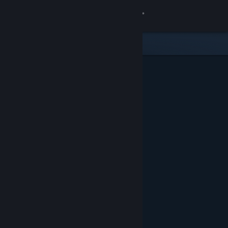
Login
Toko
Komunitas
Tentang
Bantuan
Ubah bahasa
Dapatkan Aplikasi Seluler Steam
Lihat situs web desktop