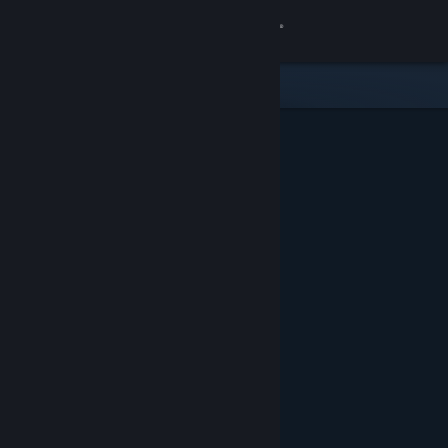
Bejelentkezés
Áruház
Közösség
Névjegy
Támogatás
Nyelvváltás
A Steam mobilalkalmazás beszerzése
Asztali weboldalra váltás