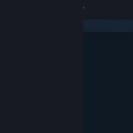
Kirjaudu sisään
Kauppa
Yhteisö
Tietoa
Tuki
Vaihda kieli
Hanki Steam-mobiilisovellus
Näytä työpöytäsivusto