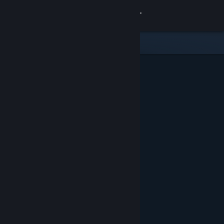
Log på
Butik
Fællesskab
Om
Support
Skift sprog
Hent Steam-mobilappen
Vis desktop-webside