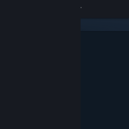
Iniciar sessão
Loja
Comunidade
Sobre
Suporte
Alterar idioma
Baixe o aplicativo móvel do Steam
Ver versão para computadores