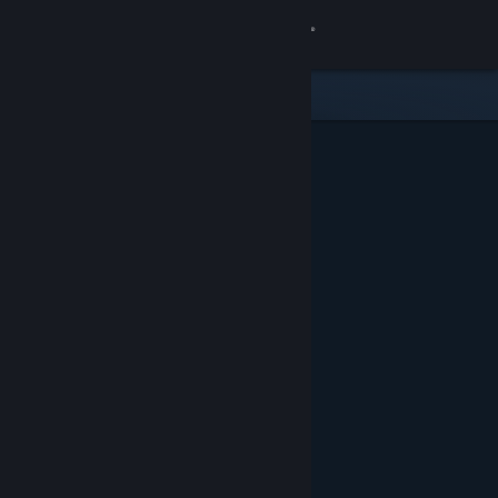
Logga in
Butik
Gemenskap
Om
Support
Byt språk
Skaffa Steams mobilapp
Se skrivbordswebbplats