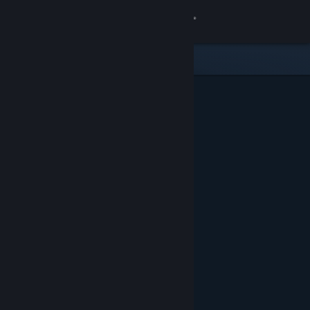
Iniciar sessão
Loja
Comunidade
Sobre
Apoio
Alterar idioma
Instala a app móvel do Steam
Ver versão para computadores