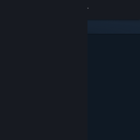
Zaloguj się
Sklep
Społeczność
Informacje
Wsparcie
Zmień język
Pobierz aplikację mobilną Steam
Wersja przeglądarkowa