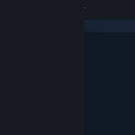
Iniciar sesión
Tienda
Comunidad
Acerca de
Soporte
Cambiar idioma
Obtener la aplicación de Steam Mobile
Ver versión clásica