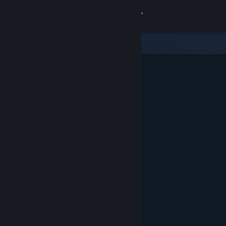
로그인
상점
커뮤니티
정보
지원
언어 변경
Steam 모바일 앱 다운로드
PC 웹사이트 보기