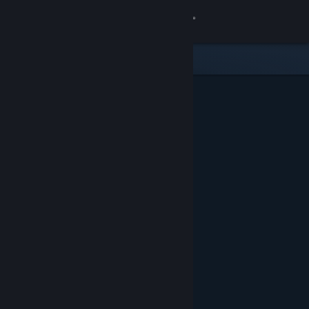
Anmelden
Shop
Community
Info
Support
Sprache ändern
Steam-Mobile-App herunterladen
Desktopversion anzeigen