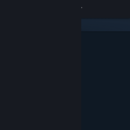
Вписване
Магазин
Общност
Относно
Поддръжка
Смяна на езика
Сдобийте се с мобилното Steam приложение
Преглед на сайта за настолни компютри