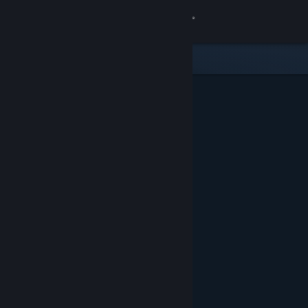
Logga in
Butik
Gemenskap
Om
Support
Byt språk
Skaffa Steams mobilapp
Se skrivbordswebbplats