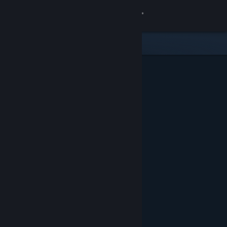
Logga in
Butik
Gemenskap
Om
Support
Byt språk
Skaffa Steams mobilapp
Se skrivbordswebbplats