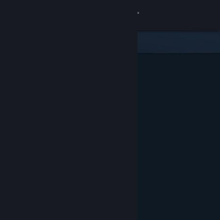
Войти
Магазин
Сообщество
Информация
Поддержка
Изменить язык
Скачать мобильное приложение Steam
Полная версия