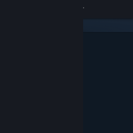
Zaloguj się
Sklep
Społeczność
Informacje
Wsparcie
Zmień język
Pobierz aplikację mobilną Steam
Wersja przeglądarkowa