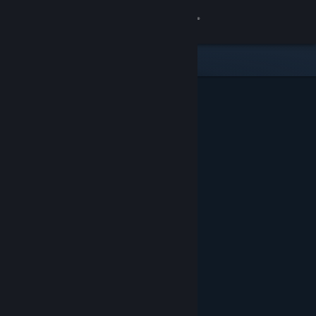
Logg inn
Butikk
Samfunn
Om
Kundestøtte
Bytt språk
Skaff deg Steam-appen på mobil
Vis skrivebordsversjon