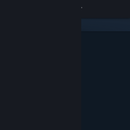
Sign in
Gedung
Komuniti
Tentang
Sokongan
Ubah bahasa
Dapatkan Steam Mobile App
Lihat laman web desktop