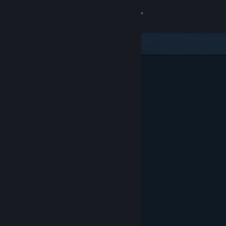
Accedi
Negozio
Comunità
Informazioni
Assistenza
Cambia la lingua
Ottieni l'app mobile di Steam
Visualizza il sito web per desktop