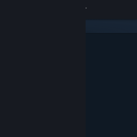
Accedi
Negozio
Comunità
Informazioni
Assistenza
Cambia la lingua
Ottieni l'app mobile di Steam
Visualizza il sito web per desktop