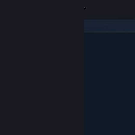
Σύνδεση
Κατάστημα
Κοινότητα
Σχετικά
Υποστήριξη
Αλλαγή γλώσσας
Αποκτήστε την εφαρμογή Steam για κινητές συσκευές
Προβολή ιστοσελίδας για υπολογιστές