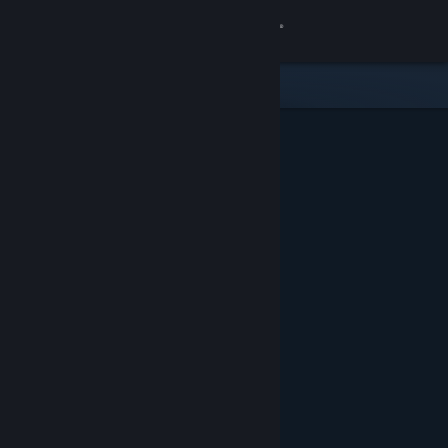
Anmelden
Shop
Community
Info
Support
Sprache ändern
Steam-Mobile-App herunterladen
Desktopversion anzeigen