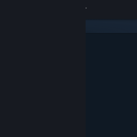
Se connecter
Magasin
Communauté
À propos
Support
Changer la langue
Télécharger l'application mobile Steam
Voir version ordi. du site