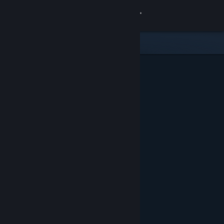
Se connecter
Magasin
Communauté
À propos
Support
Changer la langue
Télécharger l'application mobile Steam
Voir version ordi. du site