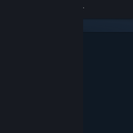
Inloggen
Winkel
Community
Over
Ondersteuning
Taal wijzigen
Download de mobiele Steam-app
Desktopwebsite weergeven