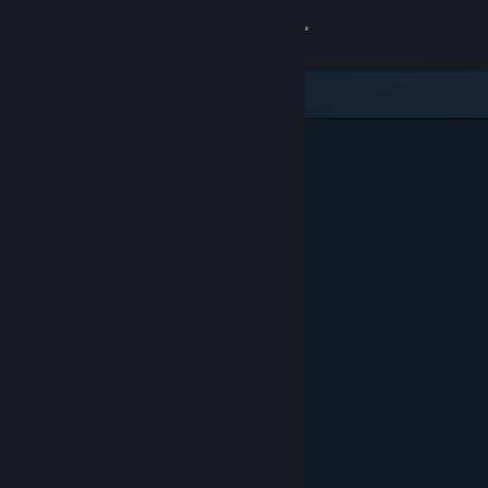
Log på
Butik
Fællesskab
Om
Support
Skift sprog
Hent Steam-mobilappen
Vis desktop-webside