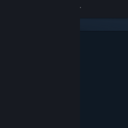
Přihlásit se
Obchod
Komunita
Informace
Podpora
Změnit jazyk
Mobilní aplikace služby Steam
Desktopová verze stránky