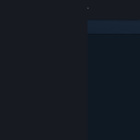
Iniciar sessão
Loja
Comunidade
Sobre
Suporte
Alterar idioma
Baixe o aplicativo móvel do Steam
Ver versão para computadores