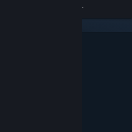
Giriş yap
Mağaza
Topluluk
Hakkında
Destek
Dili değiştir
Steam mobil uygulamasını yükle
Masaüstü internet sitesini görüntüle