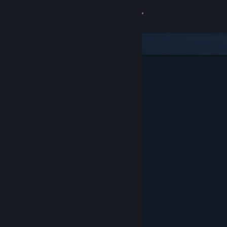
登入
商店
社群
關於
客服
變更語言
取得 Steam 行動應用程式
檢視電腦版網頁