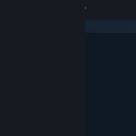
Iniciar sesión
Tienda
Comunidad
Acerca de
Soporte
Cambiar idioma
Descargar Steam Mobile
Ver versión clásica