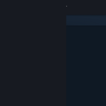
Zaloguj się
Sklep
Społeczność
Informacje
Wsparcie
Zmień język
Pobierz aplikację mobilną Steam
Wersja przeglądarkowa