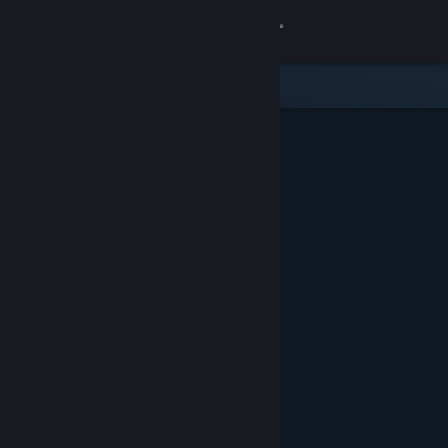
Sign in
Gedung
Komuniti
Tentang
Sokongan
Ubah bahasa
Dapatkan Steam Mobile App
Lihat laman web desktop