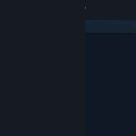
Iniciar sesión
Tienda
Comunidad
Acerca de
Soporte
Cambiar idioma
Obtener la aplicación de Steam Mobile
Ver versión clásica