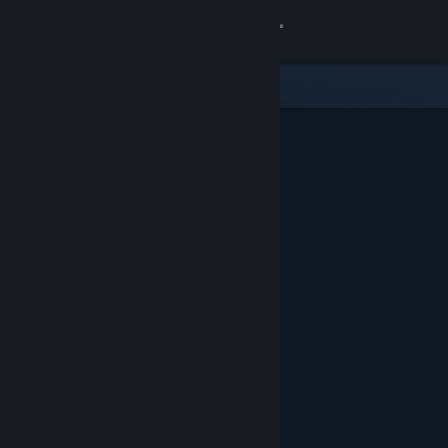
Login
Toko
Komunitas
Tentang
Bantuan
Ubah bahasa
Dapatkan Aplikasi Seluler Steam
Lihat situs web desktop