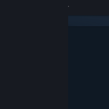
Se connecter
Magasin
Communauté
À propos
Support
Changer la langue
Télécharger l'application mobile Steam
Voir version ordi. du site