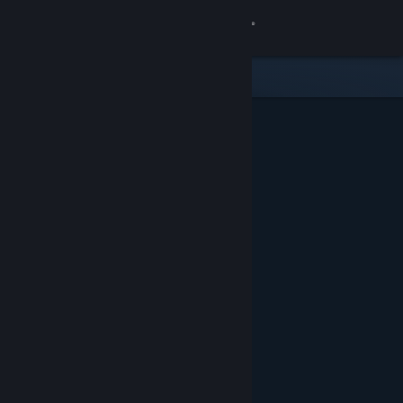
Bejelentkezés
Áruház
Közösség
Névjegy
Támogatás
Nyelvváltás
A Steam mobilalkalmazás beszerzése
Asztali weboldalra váltás