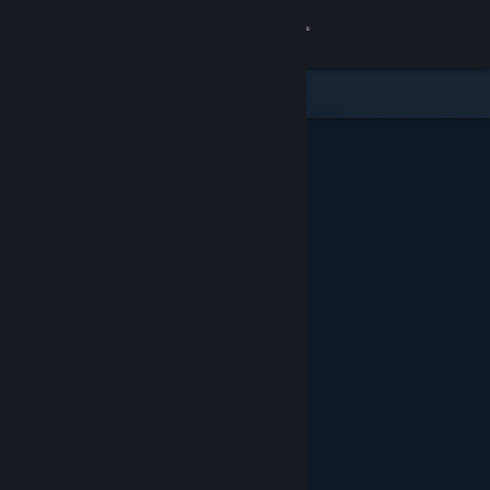
Se connecter
Magasin
Communauté
À propos
Support
Changer la langue
Télécharger l'application mobile Steam
Voir version ordi. du site