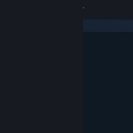
Giriş yap
Mağaza
Topluluk
Hakkında
Destek
Dili değiştir
Steam mobil uygulamasını yükle
Masaüstü internet sitesini görüntüle