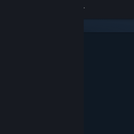
登录
商店
社区
关于
客服
更改语言
获取 Steam 手机应用
查看桌面版网站