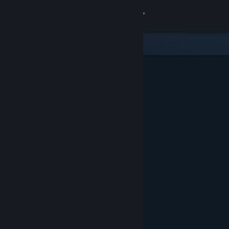
Logg inn
Butikk
Samfunn
Om
Kundestøtte
Bytt språk
Skaff deg Steam-appen på mobil
Vis skrivebordsversjon