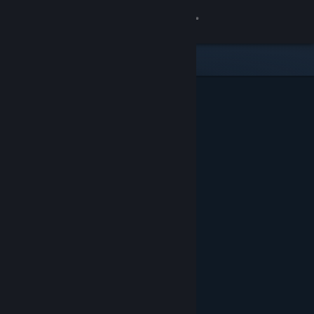
Log på
Butik
Fællesskab
Om
Support
Skift sprog
Hent Steam-mobilappen
Vis desktop-webside