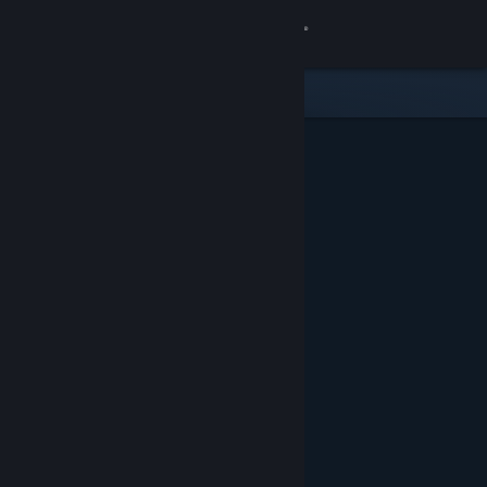
Вписване
Магазин
Общност
Относно
Поддръжка
Смяна на езика
Сдобийте се с мобилното Steam приложение
Преглед на сайта за настолни компютри