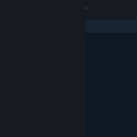
Đăng nhập
Cửa hàng
Cộng đồng
Thông tin
Hỗ trợ
Thay đổi ngôn ngữ
Cài ứng dụng Steam di động
Xem web cho desktop